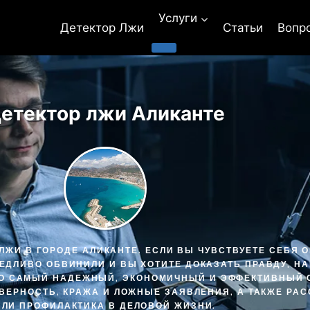
Услуги
Детектор Лжи
Статьи
Вопр
етектор лжи Аликанте
ЛЖИ В ГОРОДЕ АЛИКАНТЕ. ЕСЛИ ВЫ ЧУВСТВУЕТЕ СЕБЯ 
ВЕДЛИВО ОБВИНИЛИ И ВЫ ХОТИТЕ ДОКАЗАТЬ ПРАВДУ, Н
ЭТО САМЫЙ НАДЕЖНЫЙ, ЭКОНОМИЧНЫЙ И ЭФФЕКТИВНЫЙ
ЕВЕРНОСТЬ, КРАЖА И ЛОЖНЫЕ ЗАЯВЛЕНИЯ, А ТАКЖЕ Р
ИЛИ ПРОФИЛАКТИКА В ДЕЛОВОЙ ЖИЗНИ.