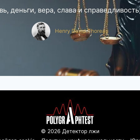
ь, деньги, вера, слава и справедливость,
Henry David Thoreau
© 2026 Детектор лжи