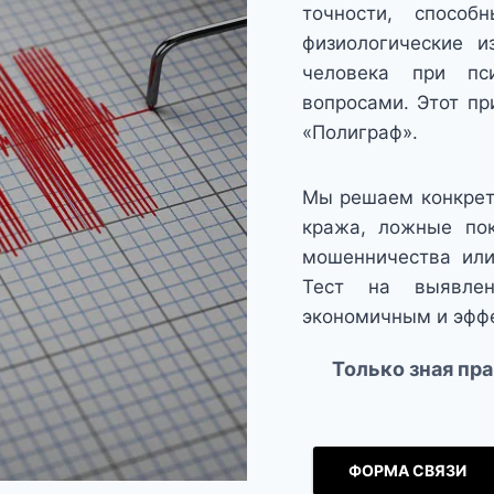
точности, способ
физиологические и
человека при пси
вопросами. Этот пр
«Полиграф».
Мы решаем конкретн
кража, ложные пок
мошенничества или
Тест на выявле
экономичным и эфф
Только зная пр
ФОРМА СВЯЗИ