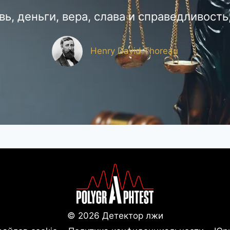
ь, деньги, вера, слава и справедливость,
Henry David Thoreau
© 2026 Детектор лжи