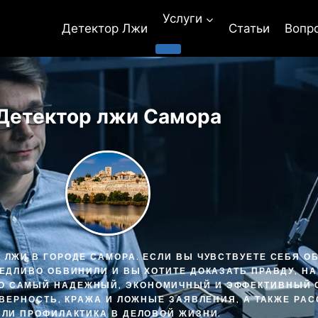
Услуги
Детектор Лжи
Статьи
Вопр
Детектор лжи Самора
 ЛЖИ В ГОРОДЕ САМОРА. ЕСЛИ ВЫ ЧУВСТВУЕТЕ СЕБЯ О
ВЕДЛИВО ОБВИНИЛИ И ВЫ ХОТИТЕ ДОКАЗАТЬ ПРАВДУ, Н
ЭТО САМЫЙ НАДЕЖНЫЙ, ЭКОНОМИЧНЫЙ И ЭФФЕКТИВНЫЙ
ЕВЕРНОСТЬ, КРАЖА И ЛОЖНЫЕ ЗАЯВЛЕНИЯ, А ТАКЖЕ Р
ИЛИ ПРОФИЛАКТИКА В ДЕЛОВОЙ ЖИЗНИ.