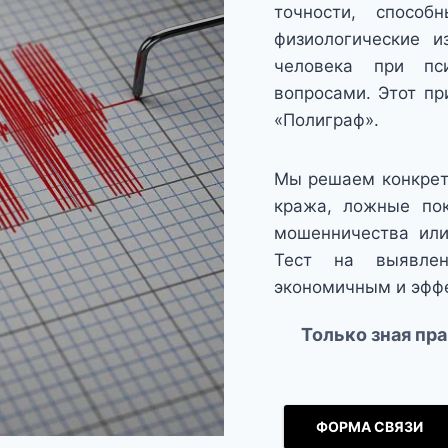
точности, способ
физиологические и
человека при пси
вопросами. Этот пр
«Полиграф».
Мы решаем конкретн
кража, ложные пок
мошенничества или
Тест на выявле
экономичным и эфф
Только зная пр
ФОРМА СВЯЗИ