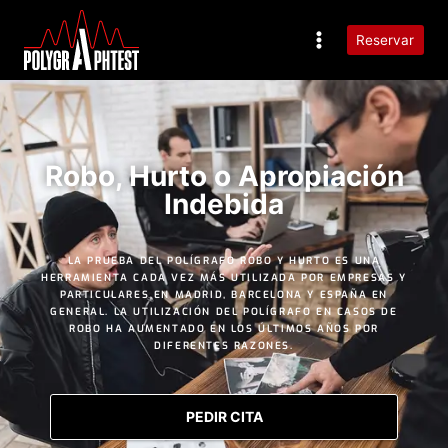
Reservar
Robo, Hurto o Apropiación
Indebida
LA PRUEBA DEL POLÍGRAFO ROBO Y HURTO ES UNA
HERRAMIENTA CADA VEZ MÁS UTILIZADA POR EMPRESAS Y
PARTICULARES EN MADRID, BARCELONA Y ESPAÑA EN
GENERAL. LA UTILIZACIÓN DEL POLÍGRAFO EN CASOS DE
ROBO HA AUMENTADO EN LOS ÚLTIMOS AÑOS POR
DIFERENTES RAZONES.
PEDIR CITA