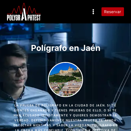
Reservar
Polígrafo en Jaén
LA PRUEBA DE POLÍGRAFO EN LA CIUDAD DE
JAÉN
. SI TE
SIENTES ENGAÑADO Y TIENES PRUEBAS DE ELLO, O SI TE
HAN ACUSADO INJUSTAMENTE Y QUIERES DEMOSTRAR LA
VERDAD, DEFINITIVAMENTE NUESTRA PRUEBA TE AYUDA
DETECTAR MENTIRAS Y SABER LA VERDAD. POLÍGRAFO ES
LA FORMA MÁS
CONFIABLE
,
ECONÓMICA
Y
EFECTIVA
DE