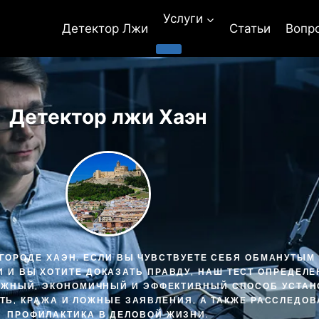
Услуги
Детектор Лжи
Статьи
Вопр
Детектор лжи Хаэн
 ГОРОДЕ ХАЭН. ЕСЛИ ВЫ ЧУВСТВУЕТЕ СЕБЯ ОБМАНУТЫМ 
И И ВЫ ХОТИТЕ ДОКАЗАТЬ ПРАВДУ, НАШ ТЕСТ ОПРЕДЕЛ
ДЕЖНЫЙ, ЭКОНОМИЧНЫЙ И ЭФФЕКТИВНЫЙ СПОСОБ УСТА
СТЬ, КРАЖА И ЛОЖНЫЕ ЗАЯВЛЕНИЯ, А ТАКЖЕ РАССЛЕДО
ПРОФИЛАКТИКА В ДЕЛОВОЙ ЖИЗНИ.