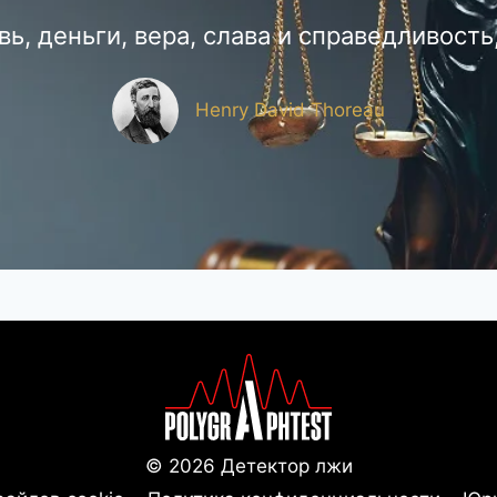
ь, деньги, вера, слава и справедливость,
Henry David Thoreau
© 2026 Детектор лжи