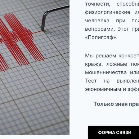
точности, способ
физиологические и
человека при пси
вопросами. Этот пр
«Полиграф».
Мы решаем конкретн
кража, ложные пок
мошенничества или
Тест на выявле
экономичным и эфф
Только зная пр
ФОРМА СВЯЗИ